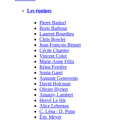
Les équipes
Pierre Baduel
Boris Barbour
Laurent Bourdieu
Chris Bowler
Jean-François Brunet
Cécile Charrier
Vincent Colot
Marie-Anne Félix
Régis Ferrière
Sonia Garel
Auguste Genovesio
David Holcman
Olivier Hyrien
Amaury Lambert
Hervé Le Hir
Alice Lebreton
C. Léna / D. Popa
Éric Meyer