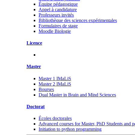
Équipe pédagogique
Appel à candidature
Professeurs invités
Bibliothèque des sciences expérimentales
Formulaires de stage
Moodle Biologie
Licence
Master
Master 1 IMaLiS
Master 2 IMaLiS
Bourses
Dual Master in Brain and Mind Sciences
Doctorat
Écoles doctorales
Advanced courses for Master, PhD Students and p
Initiation to python programming