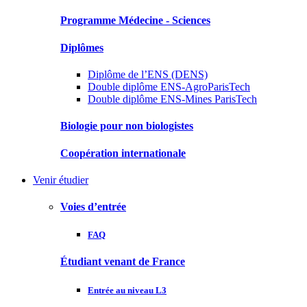
Programme Médecine - Sciences
Diplômes
Diplôme de l’ENS (DENS)
Double diplôme ENS-AgroParisTech
Double diplôme ENS-Mines ParisTech
Biologie pour non biologistes
Coopération internationale
Venir étudier
Voies d’entrée
FAQ
Étudiant venant de France
Entrée au niveau L3