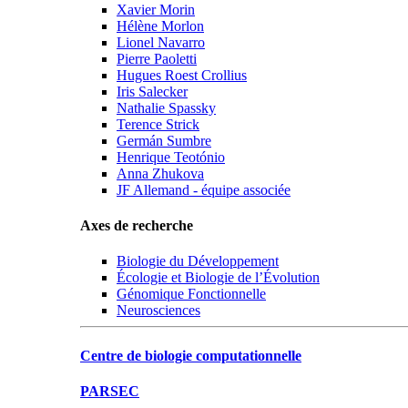
Xavier Morin
Hélène Morlon
Lionel Navarro
Pierre Paoletti
Hugues Roest Crollius
Iris Salecker
Nathalie Spassky
Terence Strick
Germán Sumbre
Henrique Teotónio
Anna Zhukova
JF Allemand - équipe associée
Axes de recherche
Biologie du Développement
Écologie et Biologie de l’Évolution
Génomique Fonctionnelle
Neurosciences
Centre de biologie computationnelle
PARSEC