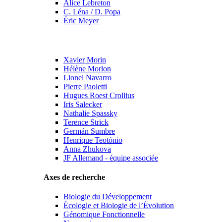
Alice Lebreton
C. Léna / D. Popa
Éric Meyer
Xavier Morin
Hélène Morlon
Lionel Navarro
Pierre Paoletti
Hugues Roest Crollius
Iris Salecker
Nathalie Spassky
Terence Strick
Germán Sumbre
Henrique Teotónio
Anna Zhukova
JF Allemand - équipe associée
Axes de recherche
Biologie du Développement
Écologie et Biologie de l’Évolution
Génomique Fonctionnelle