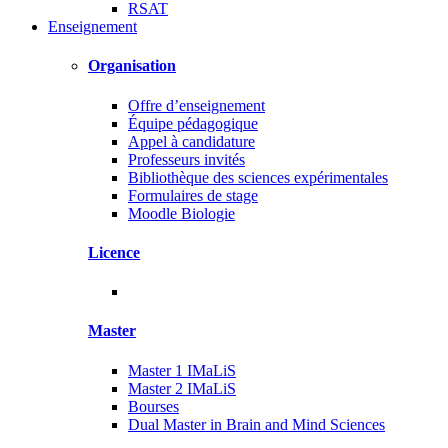
RSAT
Enseignement
Organisation
Offre d’enseignement
Équipe pédagogique
Appel à candidature
Professeurs invités
Bibliothèque des sciences expérimentales
Formulaires de stage
Moodle Biologie
Licence
Master
Master 1 IMaLiS
Master 2 IMaLiS
Bourses
Dual Master in Brain and Mind Sciences